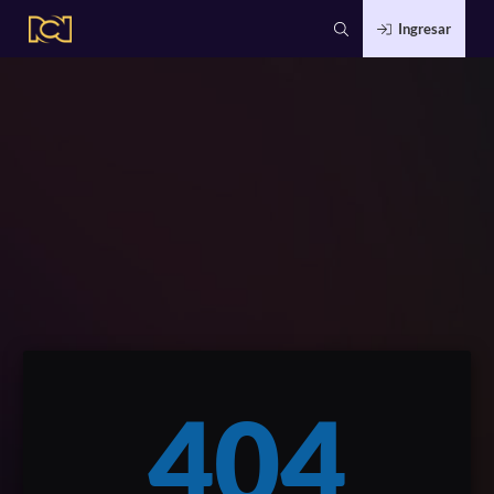
Ingresar
404