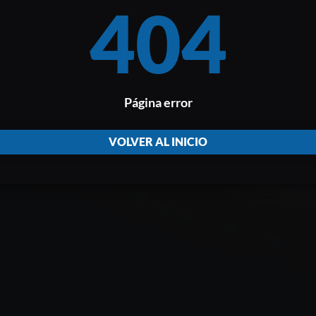
404
Página error
VOLVER AL INICIO