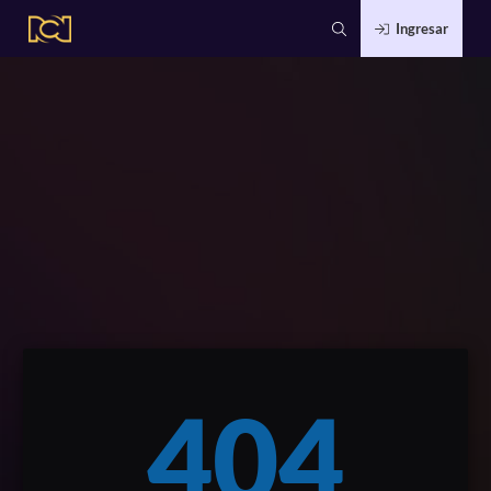
Ingresar
404