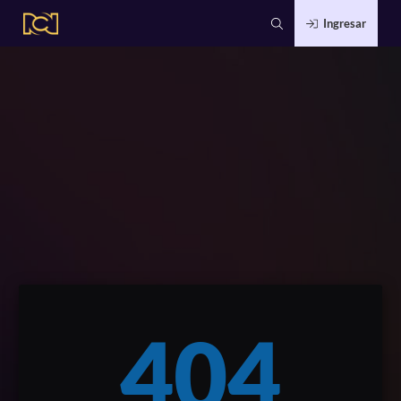
Ingresar
404