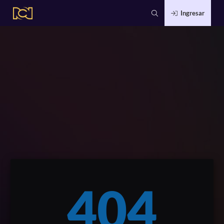
Ingresar
404