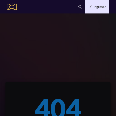
Ingresar
404