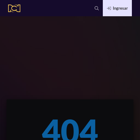
Ingresar
404