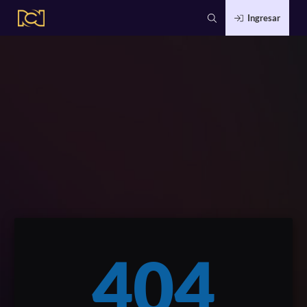
Ingresar
404