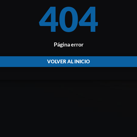
404
Página error
VOLVER AL INICIO