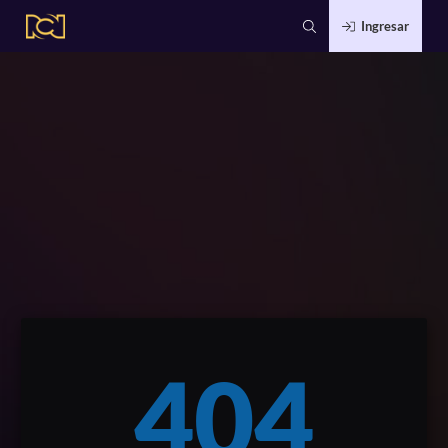
Ingresar
404