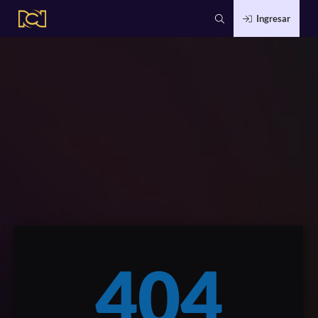
Ingresar
404