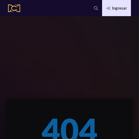
Ingresar
404