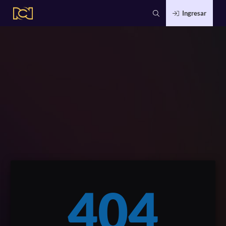
Ingresar
404