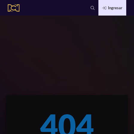
Ingresar
404