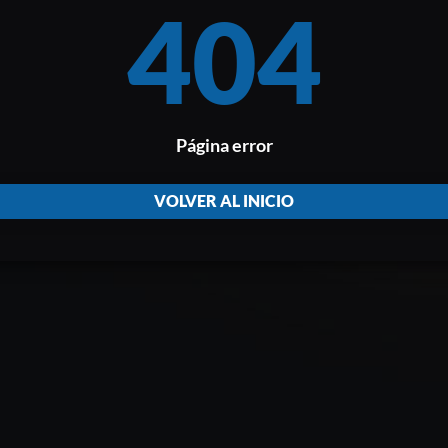
404
Página error
VOLVER AL INICIO