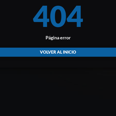
404
Página error
VOLVER AL INICIO