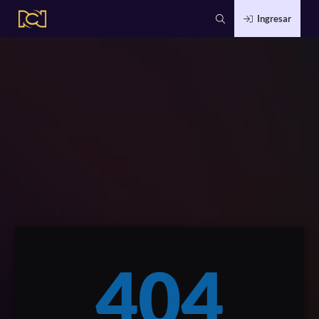
Ingresar
404