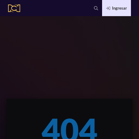
Ingresar
404