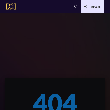
Ingresar
404