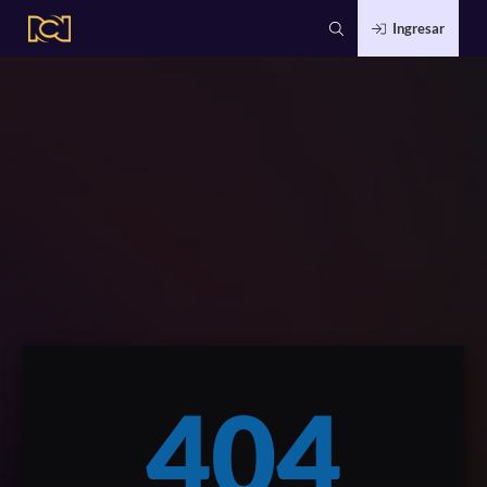
Ingresar
404