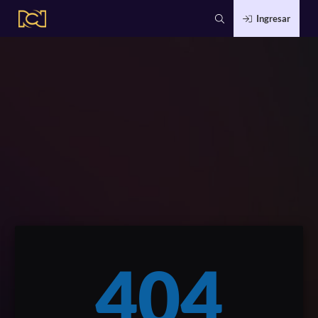
Ingresar
404