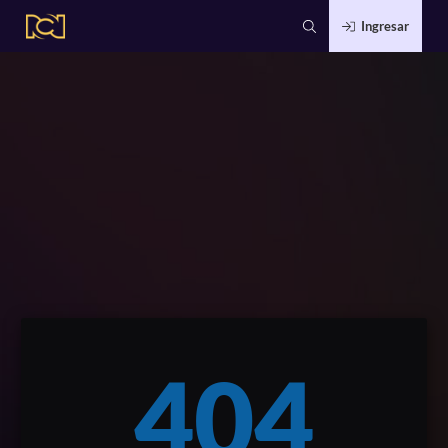
Ingresar
404