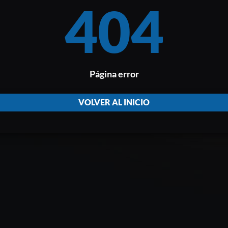
404
Página error
VOLVER AL INICIO