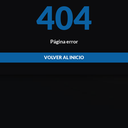
404
Página error
VOLVER AL INICIO