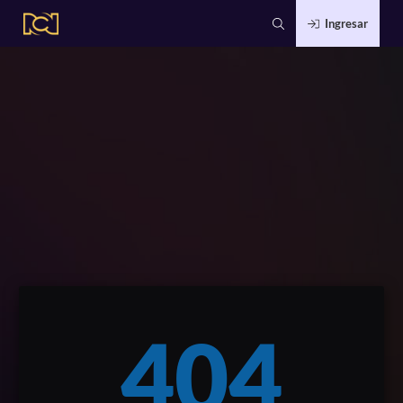
Ingresar
404