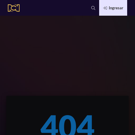
Ingresar
404