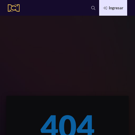
Ingresar
404