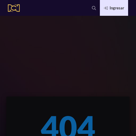
Ingresar
404