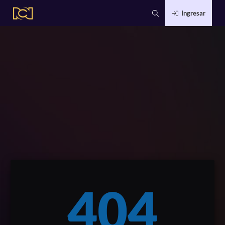
Ingresar
404