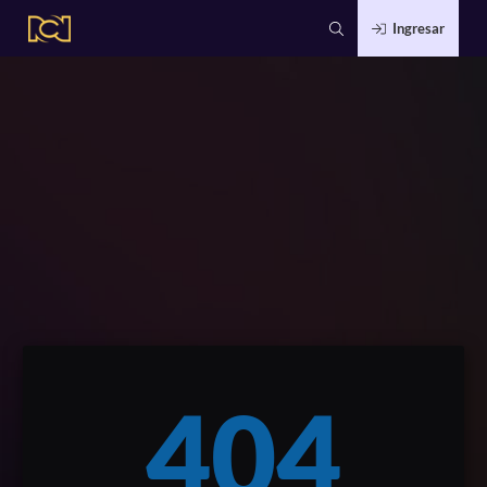
Ingresar
404