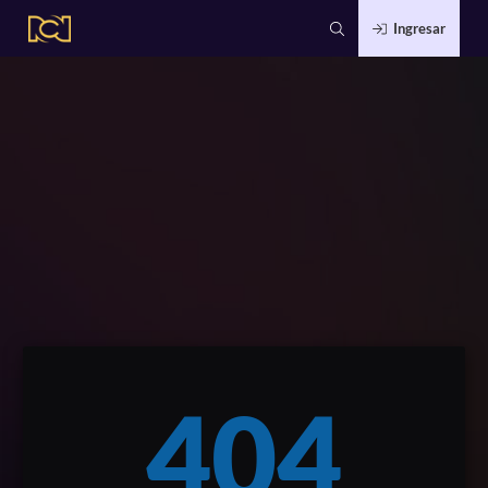
Ingresar
404