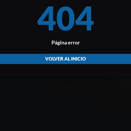
404
Página error
VOLVER AL INICIO