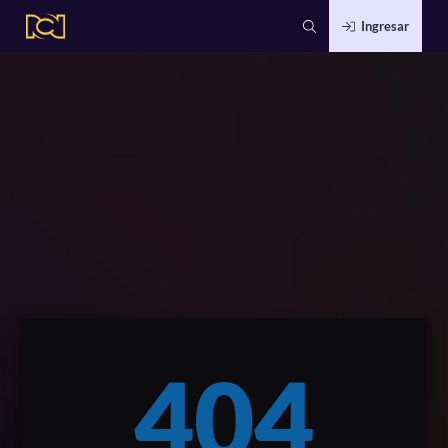
Ingresar
404