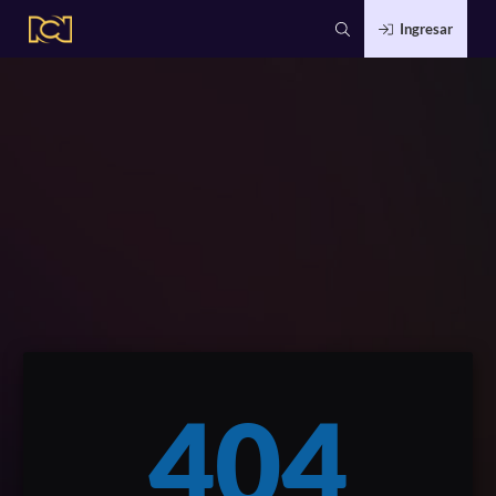
Ingresar
404