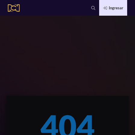
Ingresar
404