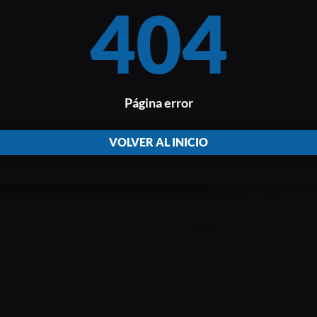
404
Página error
VOLVER AL INICIO