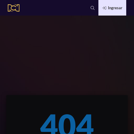
Ingresar
404