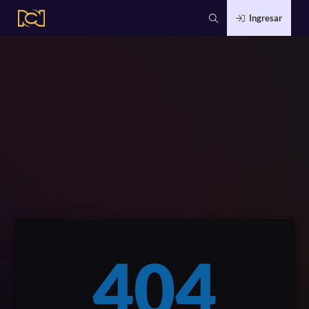
Ingresar
404