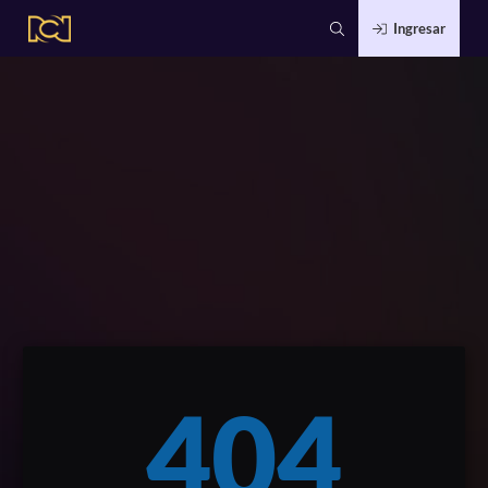
Ingresar
404