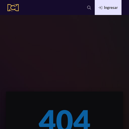
Ingresar
404