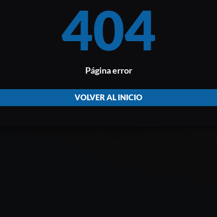
404
Página error
VOLVER AL INICIO