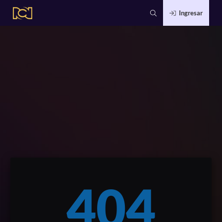
Ingresar
404