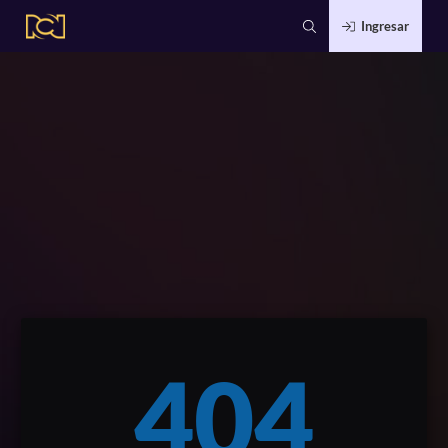
Ingresar
404