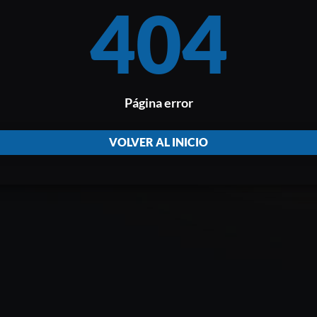
404
Página error
VOLVER AL INICIO