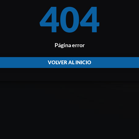
404
Página error
VOLVER AL INICIO