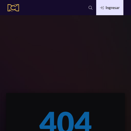
Ingresar
404