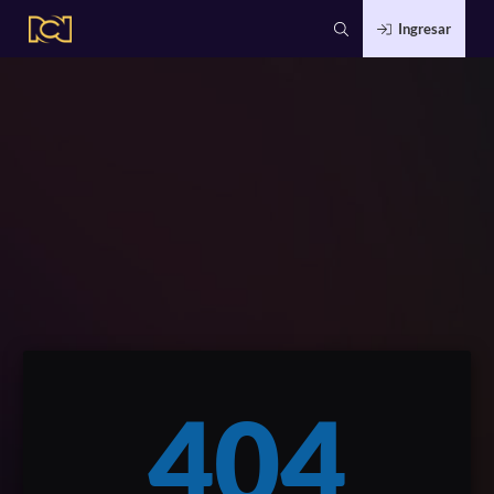
Ingresar
404