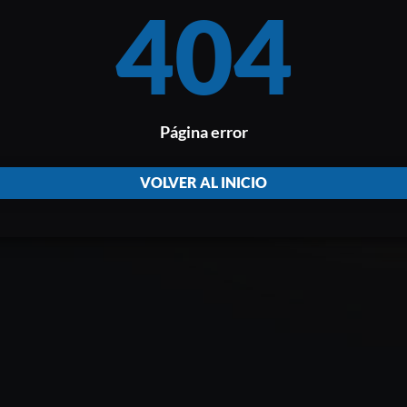
404
Página error
VOLVER AL INICIO