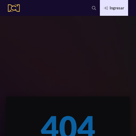
Ingresar
404