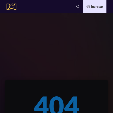
Ingresar
404